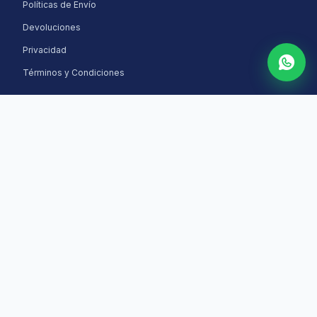
Políticas de Envío
Devoluciones
Privacidad
Términos y Condiciones
HORARIO DE ATENCIÓN
Lunes a Viernes: 8am - 6pm
Sábados: 9am - 2pm
Domingos: Cerrado
Chat en WhatsApp