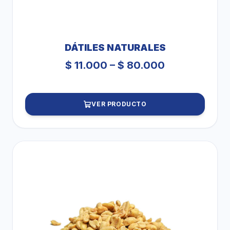
DÁTILES NATURALES
Price
$
11.000
–
$
80.000
range:
$ 11.000
VER PRODUCTO
through
$ 80.000