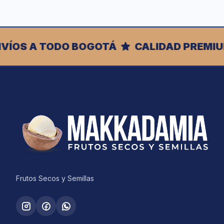
A TODO BOGOTÁ
CALIDAD PREMIUM
S
Frutos Secos y Semillas