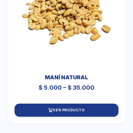
MANÍ NATURAL
Price
$
5.000
–
$
35.000
range:
$ 5.000
VER PRODUCTO
through
$ 35.000