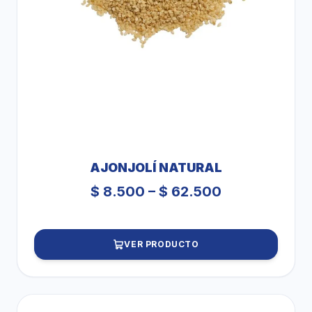
AJONJOLÍ NATURAL
Price
$
8.500
–
$
62.500
range:
$ 8.500
VER PRODUCTO
through
$ 62.500