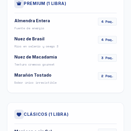
PREMIUM (1 LIBRA)
Almendra Entera
4 Paq.
Fuente de energía
Nuez de Brasil
4 Paq.
Rica en selenio y omega 3
Nuez de Macadamia
3 Paq.
Textura cremosa gourmet
Marañón Tostado
2 Paq.
Sabor único irresistible
CLÁSICOS (1 LIBRA)