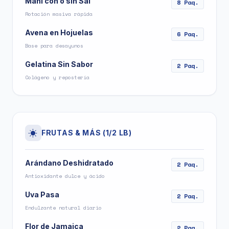
Maní con o sin Sal
8 Paq.
Rotación masiva rápida
Avena en Hojuelas
6 Paq.
Base para desayunos
Gelatina Sin Sabor
2 Paq.
Colágeno y repostería
FRUTAS & MÁS (1/2 LB)
Arándano Deshidratado
2 Paq.
Antioxidante dulce y ácido
Uva Pasa
2 Paq.
Endulzante natural diario
Flor de Jamaica
2 Paq.