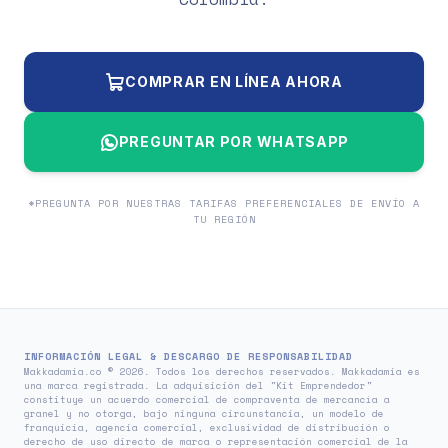
COMPRAR EN LÍNEA AHORA
PREGUNTAR POR WHATSAPP
*PREGUNTA POR NUESTRAS TARIFAS PREFERENCIALES DE ENVÍO A
TU REGIÓN
INFORMACIÓN LEGAL & DESCARGO DE RESPONSABILIDAD
Makkadamia.co © 2026. Todos los derechos reservados. Makkadamia es
una marca registrada. La adquisición del "Kit Emprendedor"
constituye un acuerdo comercial de compraventa de mercancía a
granel y no otorga, bajo ninguna circunstancia, un modelo de
franquicia, agencia comercial, exclusividad de distribución o
derecho de uso directo de marca o representación comercial de la