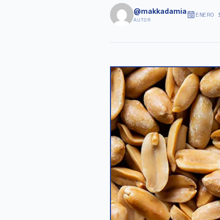
@makkadamia
ENERO 
AUTOR